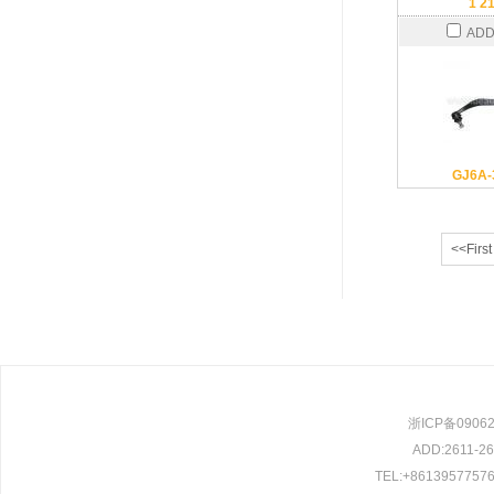
1 2
ADD
GJ6A-
<<First
浙ICP备0906209
ADD:2611-261
TEL:+86139577576