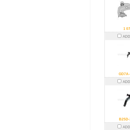
1 0
ADD
GD7A-
ADD
B25D-
ADD