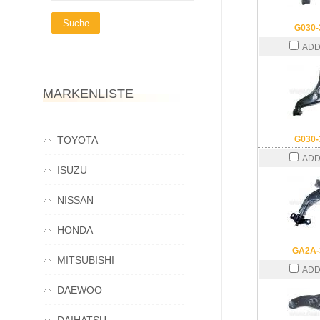
G030-
ADD
MARKENLISTE
TOYOTA
G030-
ADD
ISUZU
NISSAN
HONDA
GA2A-
MITSUBISHI
ADD
DAEWOO