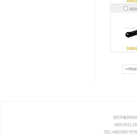
5450
ADD
5450
<<First
浙ICP备0906209
ADD:2611-261
TEL:+86139577576