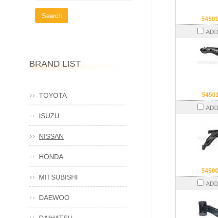
5450
ADD
BRAND LIST
TOYOTA
5450
ADD
ISUZU
NISSAN
HONDA
5450
MITSUBISHI
ADD
DAEWOO