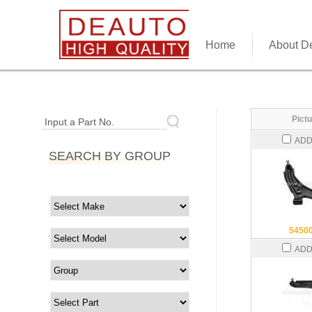
Home
About D
Pictu
Input a Part No.
ADD
SEARCH BY GROUP
5450
ADD