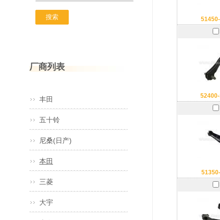
51450
厂商列表
52400
丰田
五十铃
尼桑(日产)
本田
51350
三菱
大宇