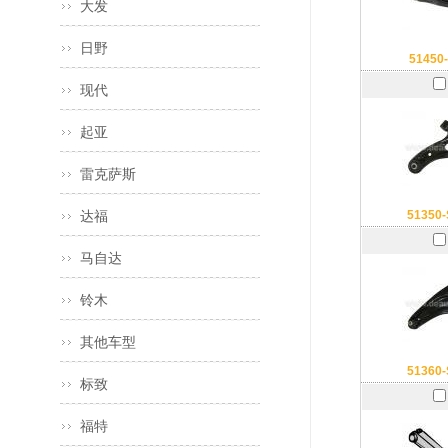
大发
日野
51450
现代
起亚
雷克萨斯
达福
51350
马自达
铃木
其他车型
51360
标致
福特