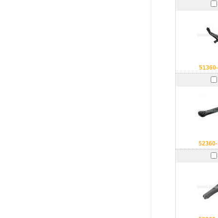
51360
52360